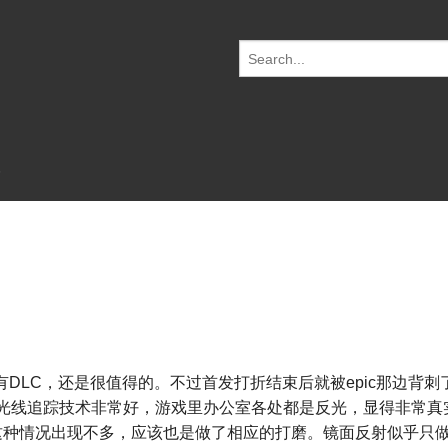
S
e
a
r
c
h
f
o
r:
所有DLC，还是很值得的。不过首发打折结束后就被epic那边背刺
 光线追踪技术非常好，游戏里办公室各处都是反光，显得非常真
这种情况出现不多，应该也是做了相应的打磨。镜面反射似乎只