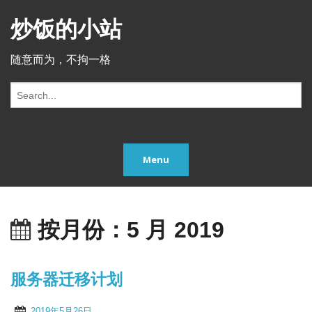
炒饭的小站
随意而为，不拘一格
S
e
a
r
c
Menu
h
f
o
r:
按月份：5 月 2019
服务器迁移计划
2019年5月26日