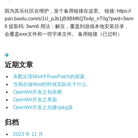
因为其乐社区在维护，发个备用链接在这里。 链接: https://
pan.baidu.com/s/1U_pJb1jB9BM6QTo4p_nT0g?pwd=3wm
6 提取码: 3wm6 用法：解压，覆盖到游戏本地安装目录，
会覆盖exe文件和一些字体文件。 备用链接（已过时）
文
章
近期文章
导
航
杀戮尖塔Mod中RawPatch的探索
当我在做Mod的时候实际在干什么
OpenWrt开发之包依赖
OpenWrt开发之界面
OpenWrt开发之自建opkg源
归档
2023 年 11 月