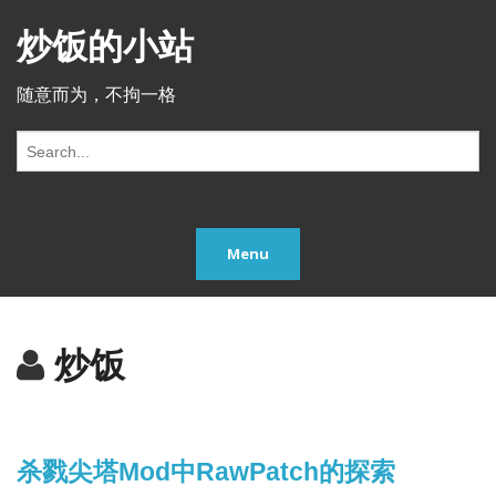
炒饭的小站
随意而为，不拘一格
S
e
a
r
c
Menu
h
f
o
r:
炒饭
杀戮尖塔Mod中RawPatch的探索