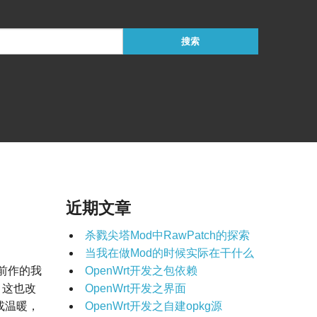
近期文章
杀戮尖塔Mod中RawPatch的探索
当我在做Mod的时候实际在干什么
前作的我
OpenWrt开发之包依赖
，这也改
OpenWrt开发之界面
或温暖，
OpenWrt开发之自建opkg源