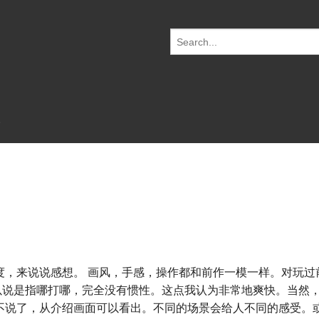
S
e
a
r
c
h
f
o
r:
难度，来说说感想。 画风，手感，操作都和前作一模一样。对玩过
以说是指哪打哪，完全没有惯性。这点我认为非常地爽快。当然
不说了，从介绍画面可以看出。不同的场景会给人不同的感受。