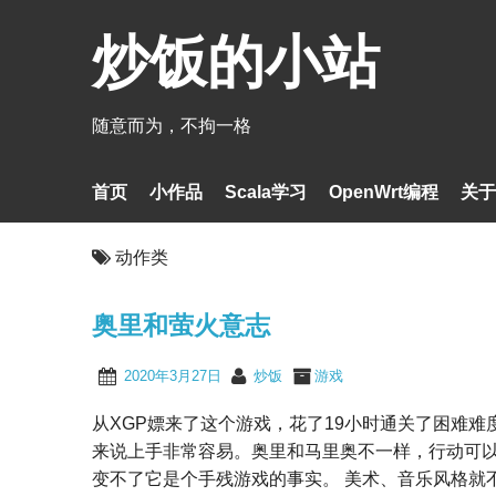
炒饭的小站
随意而为，不拘一格
首页
小作品
Scala学习
OpenWrt编程
关于
动作类
奥里和萤火意志
2020年3月27日
炒饭
游戏
从XGP嫖来了这个游戏，花了19小时通关了困难
来说上手非常容易。奥里和马里奥不一样，行动可
变不了它是个手残游戏的事实。 美术、音乐风格就