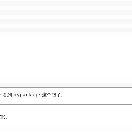
。
mypackage
下看到
这个包了。
空的。