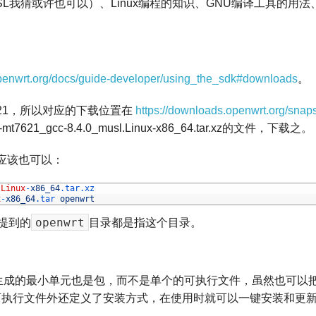
SL我猜或许也可以）、Linux编程的知识、GNU编译工具的用法
openwrt.org/docs/guide-developer/using_the_sdk#downloads
。
7621，所以对应的下载位置在
https://downloads.openwrt.org/snaps
mt7621_gcc-8.4.0_musl.Linux-x86_64.tar.xz的文件，下载之。
系统应该也可以：
.Linux
-
x86_64
.tar
.xz
x
-
x86_64
.tar
openwrt
openwrt
面提到的
目录都是指这个目录。
具编译生成的最小单元也是包，而不是单个的可执行文件，虽然也可以
了可执行文件外还定义了安装方式，在使用时就可以一键安装和更