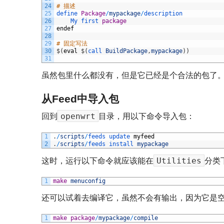
24
# 描述
25
define 
Package
/
mypackage
/
description
26
My 
first 
package
27
endef
28
29
# 固定写法
30
$
(
eval
$
(
call 
BuildPackage
,
mypackage
)
)
31
虽然包里什么都没有，但是它已经是个合法的包了
从Feed中导入包
openwrt
回到
目录，用以下命令导入包：
1
.
/
scripts
/
feeds 
update 
myfeed
2
.
/
scripts
/
feeds 
install 
mypackage
Utilities
这时，运行以下命令就应该能在
分类
1
make
menuconfig
还可以试着去编译它，虽然不会有输出，因为它是
1
make
package
/
mypackage
/
compile