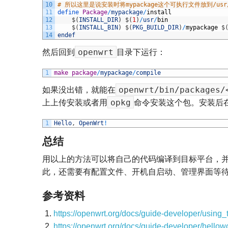
10
# 所以这里是说安装时将mypackage这个可执行文件放到/usr
11
define 
Package
/
mypackage
/
install
12
$
(
INSTALL_DIR
)
$
(
1
)
/
usr
/
bin
13
$
(
INSTALL_BIN
)
$
(
PKG_BUILD_DIR
)
/
mypackage
$
14
endef
openwrt
然后回到
目录下运行：
1
make
package
/
mypackage
/
compile
openwrt/bin/packages
如果没出错，就能在
opkg
上上传安装或者用
命令安装这个包。安装后
1
Hello
,
OpenWrt
!
总结
用以上的方法可以将自己的代码编译到目标平台，并且
此，还需要有配置文件、开机自启动、管理界面等
参考资料
https://openwrt.org/docs/guide-developer/using
https://openwrt.org/docs/guide-developer/hellowo