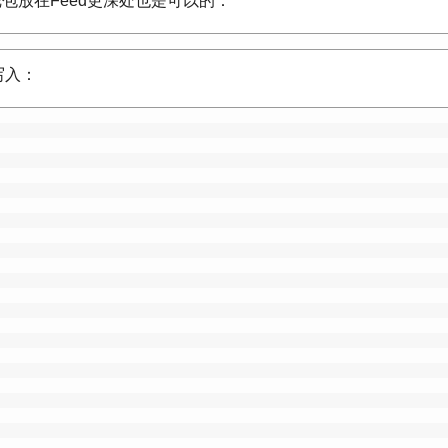
把包放在Feed更深处也是可以的：
写入：