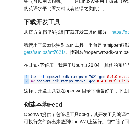
备（可以用虚拟机）、一台Linux设备用于编译（W
的英语水平（看文档或者查错之类的）。
下载开发工具
从官方文档里能找到下载开发工具的部分：
https://
我使用了最新快照对应的工具，平台是ramips/mt
gets/ramips/mt7621/
。找到名为openwrt-sdk-ramips-
在Linux下解压，我用了Ubuntu 20.04，其他的
1
tar
-
xf 
openwrt
-
sdk
-
ramips
-
mt7621_gcc
-
8.4.0_musl
2
mv
openwrt
-
sdk
-
ramips
-
mt7621_gcc
-
8.4.0_musl.Linu
这样，开发工具就在openwrt目录下准备好了，下
创建本地Feed
OpenWrt提供了包管理工具opkg，其开发工
可执行文件解出来放到OpenWrt上运行。包中除