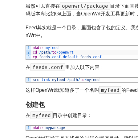
openwrt/package
虽然可以直接在
目录下面直接
码版本库比如Git上面，当OpenWrt开发工具更
Feed其实就是一个目录，里面包含了包的定义。我
nWrt中。
1
mkdir
myfeed
2
cd
/
path
/
to
/
openwrt
3
cp
feeds
.conf
.default
feeds
.conf
feeds.conf
在
里加入以下内容：
1
src
-
link 
myfeed
/
path
/
to
/
myfeed
myfeed
这样OpenWrt就知道多了一个名叫
的Fe
创建包
myfeed
在
目录中创建目录：
1
mkdir
mypackage