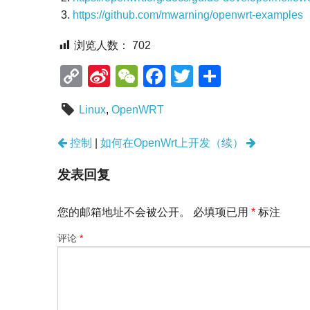
https://github.com/mwarning/openwrt-examples
浏览人数：
702
C
Si
W
F
T
分
o
n
e
a
wi
享
Linux
,
OpenWRT
p
a
C
c
tt
y
W
h
e
er
文
控制
|
如何在OpenWrt上开发（续）
章
Li
ei
at
b
导
发表回复
n
b
o
航
k
o
o
您的邮箱地址不会被公开。
必填项已用
*
标注
k
评论
*