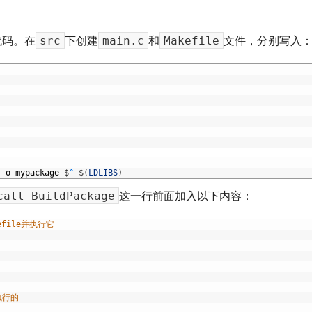
src
main.c
Makefile
代码。在
下创建
和
文件，分别写入
-
o
mypackage
$
^
$
(
LDLIBS
)
call BuildPackage
这一行前面加入以下内容：
efile并执行它
执行的