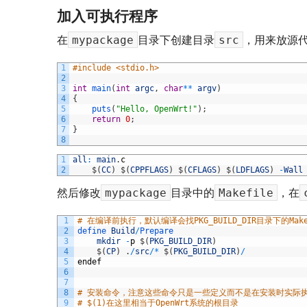
加入可执行程序
mypackage
src
在
目录下创建目录
，用来放源
1
#include <stdio.h>
2
3
int
main
(
int
argc
,
char
*
*
argv
)
4
{
5
puts
(
"Hello, OpenWrt!"
)
;
6
return
0
;
7
}
8
1
all
:
main
.
c
2
$
(
CC
)
$
(
CPPFLAGS
)
$
(
CFLAGS
)
$
(
LDFLAGS
)
-
Wall
mypackage
Makefile
然后修改
目录中的
，在
1
# 在编译前执行，默认编译会找PKG_BUILD_DIR目录下的Mak
2
define 
Build
/
Prepare
3
mkdir
-
p
$
(
PKG_BUILD_DIR
)
4
$
(
CP
)
.
/
src
/
*
$
(
PKG_BUILD_DIR
)
/
5
endef
6
7
8
# 安装命令，注意这些命令只是一些定义而不是在安装时实际
9
# $(1)在这里相当于OpenWrt系统的根目录