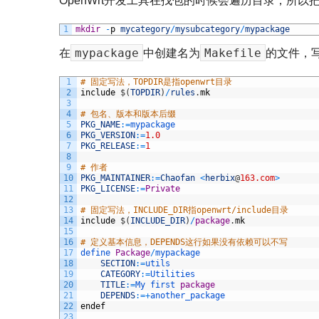
OpenWrt开发工具在找包的时候会遍历目录，所以
1
mkdir
-
p
mycategory
/
mysubcategory
/
mypackage
mypackage
Makefile
在
中创建名为
的文件，
1
# 固定写法，TOPDIR是指openwrt目录
2
include
$
(
TOPDIR
)
/
rules
.
mk
3
4
# 包名、版本和版本后缀
5
PKG_NAME
:
=
mypackage
6
PKG_VERSION
:
=
1.0
7
PKG_RELEASE
:
=
1
8
9
# 作者
10
PKG_MAINTAINER
:
=
Chaofan
<
herbix
@
163.com
>
11
PKG_LICENSE
:
=
Private
12
13
# 固定写法，INCLUDE_DIR指openwrt/include目录
14
include
$
(
INCLUDE_DIR
)
/
package
.
mk
15
16
# 定义基本信息，DEPENDS这行如果没有依赖可以不写
17
define 
Package
/
mypackage
18
SECTION
:
=
utils
19
CATEGORY
:
=
Utilities
20
TITLE
:
=
My 
first 
package
21
DEPENDS
:
=
+
another_package
22
endef
23