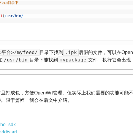
/bin目录下
(
1
)
/
usr
/
bin
/
/<平台>/myfeed/
.ipk
目录下找到
后缀的文件，可以在Open
/usr/bin
mypackage
在
目录下能找到
文件，执行它会出现
打成包，方便OpenWrt管理。但实际上我们需要的功能可能
待。限于篇幅，我会在后文中介绍。
_the_sdk
rld/start