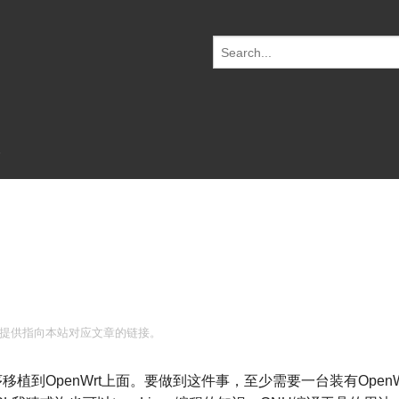
S
e
a
r
c
h
f
o
r:
提供指向本站对应文章的链接。
到OpenWrt上面。要做到这件事，至少需要一台装有OpenW