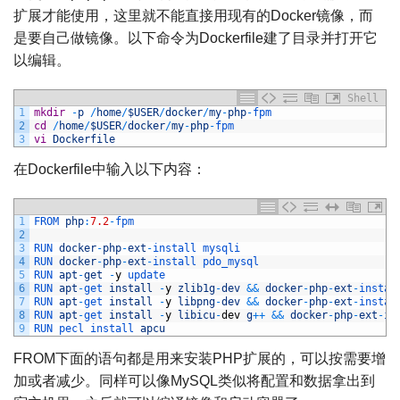
扩展才能使用，这里就不能直接用现有的Docker镜像，而
是要自己做镜像。以下命令为Dockerfile建了目录并打开它
以编辑。
Shell
1
mkdir
-
p
/
home
/
$USER
/
docker
/
my
-
php
-
fpm
2
cd
/
home
/
$USER
/
docker
/
my
-
php
-
fpm
3
vi
Dockerfile
在Dockerfile中输入以下内容：
1
FROM 
php
:
7.2
-
fpm
2
3
RUN 
docker
-
php
-
ext
-
install 
mysqli
4
RUN 
docker
-
php
-
ext
-
install 
pdo_mysql
5
RUN 
apt
-
get
-
y
update
6
RUN 
apt
-
get 
install
-
y
zlib1g
-
dev
&&
docker
-
php
-
ext
-
instal
7
RUN 
apt
-
get 
install
-
y
libpng
-
dev
&&
docker
-
php
-
ext
-
instal
8
RUN 
apt
-
get 
install
-
y
libicu
-
dev
g
++
&&
docker
-
php
-
ext
-
in
9
RUN 
pecl 
install 
apcu
FROM下面的语句都是用来安装PHP扩展的，可以按需要增
加或者减少。同样可以像MySQL类似将配置和数据拿出到