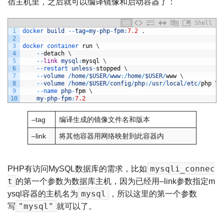
宿主机里，之后就可以编译镜像和启动容器了：
Shell
1
docker 
build
--
tag
=
my
-
php
-
fpm
:
7.2
.
2
3
docker 
container 
run
\
4
--
detach
\
5
--
link
mysql
:
mysql
\
6
--
restart 
unless
-
stopped
\
7
--
volume
/
home
/
$USER
/
www
:
/
home
/
$USER
/
www
\
8
--
volume
/
home
/
$USER
/
config
/
php
:
/
usr
/
local
/
etc
/
php
\
9
--
name 
php
-
fpm
\
10
my
-
php
-
fpm
:
7.2
–tag
编译生成的镜像文件名和版本
–link
将其他容器用网络映射到此容器内
mysqli_connec
PHP有访问MySQL数据库的需求，比如
t
的第一个参数为数据库主机，因为已经用–link参数指定m
mysql
ysql容器的主机名为
，所以这里的第一个参数
"mysql"
写
就可以了。