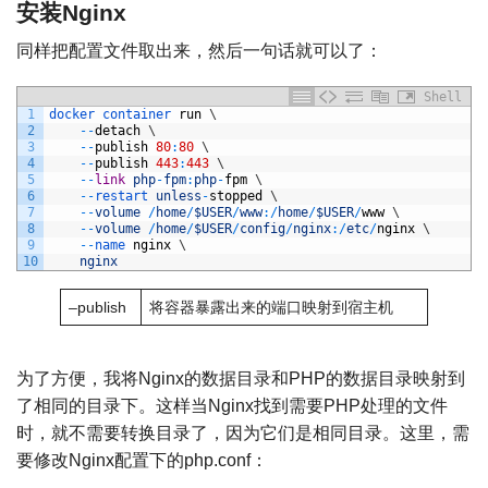
安装Nginx
同样把配置文件取出来，然后一句话就可以了：
Shell
1
docker 
container 
run
\
2
--
detach
\
3
--
publish
80
:
80
\
4
--
publish
443
:
443
\
5
--
link
php
-
fpm
:
php
-
fpm
\
6
--
restart 
unless
-
stopped
\
7
--
volume
/
home
/
$USER
/
www
:
/
home
/
$USER
/
www
\
8
--
volume
/
home
/
$USER
/
config
/
nginx
:
/
etc
/
nginx
\
9
--
name 
nginx
\
10
nginx
–publish
将容器暴露出来的端口映射到宿主机
为了方便，我将Nginx的数据目录和PHP的数据目录映射到
了相同的目录下。这样当Nginx找到需要PHP处理的文件
时，就不需要转换目录了，因为它们是相同目录。这里，需
要修改Nginx配置下的php.conf：