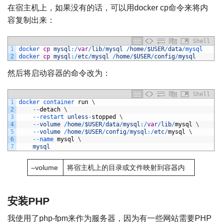
在宿主机上，如果没有的话，可以用docker cp命令来将内
容复制出来：
Shell
1
docker 
cp
mysql
:
/
var
/
lib
/
mysql
/
home
/
$USER
/
data
/
mysql
2
docker 
cp
mysql
:
/
etc
/
mysql
/
home
/
$USER
/
config
/
mysql
然后将启动容器的命令改为：
Shell
1
docker 
container 
run
\
2
--
detach
\
3
--
restart 
unless
-
stopped
\
4
--
volume
/
home
/
$USER
/
data
/
mysql
:
/
var
/
lib
/
mysql
\
5
--
volume
/
home
/
$USER
/
config
/
mysql
:
/
etc
/
mysql
\
6
--
name 
mysql
\
7
mysql
–volume
将宿主机上的目录或文件映射到容器内
安装PHP
我使用了php-fpm来作为服务器，因为有一些网站需要PHP