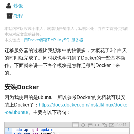
炒饭
教程
本站内容版权属于本人。转载须告知本人，写明出处，并在文首提供指向
本站对应文章的链接。
本文链接：
用Docker部署PHP+MySQL服务器
迁移服务器的过程比我想象中的快很多，大概花了3个白天
的时间就完成了。同时我也学习到了Docker的一些基本操
作。下面就来讲一下各个模块是怎样迁移到Docker上来
的。
安装Docker
因为我使用的是ubuntu，所以参考Docker的文档就可以安
装上Docker了：
https://docs.docker.com/install/linux/docker
-ce/ubuntu/
。主要有以下语句：
Shell
1
sudo 
apt
-
get
update