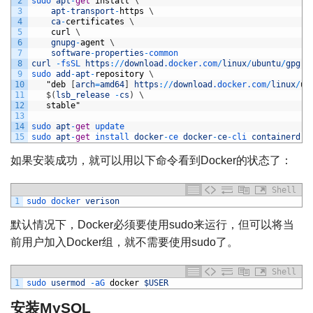
2
sudo 
apt
-
get
install
\
3
apt
-
transport
-
https
\
4
ca
-
certificates
\
5
curl
\
6
gnupg
-
agent
\
7
software
-
properties
-
common
8
curl
-
fsSL 
https
:
/
/
download
.docker
.com
/
linux
/
ubuntu
/
gpg
|
9
sudo 
add
-
apt
-
repository
\
10
"
deb
[
arch
=
amd64
]
https
:
/
/
download
.docker
.com
/
linux
/
ub
11
$
(
lsb_release
-
cs
)
\
12
stable
"
13
14
sudo 
apt
-
get
update
15
sudo 
apt
-
get
install 
docker
-
ce 
docker
-
ce
-
cli 
containerd
.i
如果安装成功，就可以用以下命令看到Docker的状态了：
Shell
1
sudo 
docker 
verison
默认情况下，Docker必须要使用sudo来运行，但可以将当
前用户加入Docker组，就不需要使用sudo了。
Shell
1
sudo 
usermod
-
aG 
docker
$USER
安装MySQL