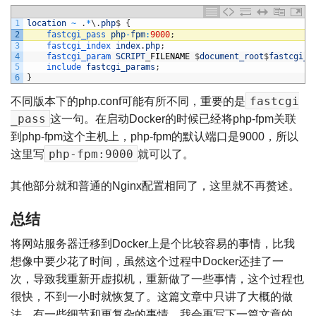
1
location
~
.
*
\
.
php
$
{
2
fastcgi_pass 
php
-
fpm
:
9000
;
3
fastcgi_index 
index
.
php
;
4
fastcgi_param 
SCRIPT
_
FILENAME
$
document_root
$
fastcgi_s
5
include 
fastcgi_params
;
6
}
fastcgi
不同版本下的php.conf可能有所不同，重要的是
_pass
这一句。在启动Docker的时候已经将php-fpm关联
到php-fpm这个主机上，php-fpm的默认端口是9000，所以
php-fpm:9000
这里写
就可以了。
其他部分就和普通的Nginx配置相同了，这里就不再赘述。
总结
将网站服务器迁移到Docker上是个比较容易的事情，比我
想像中要少花了时间，虽然这个过程中Docker还挂了一
次，导致我重新开虚拟机，重新做了一些事情，这个过程也
很快，不到一小时就恢复了。这篇文章中只讲了大概的做
法，有一些细节和更复杂的事情，我会再写下一篇文章的。