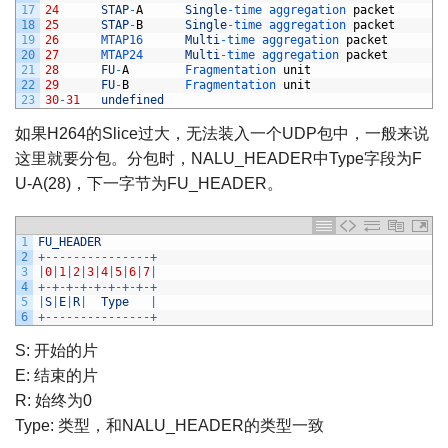
17
24
STAP
-
A
Single
-
time 
aggregation 
packet
18
25
STAP
-
B
Single
-
time 
aggregation 
packet
19
26
MTAP16      
Multi
-
time 
aggregation 
packet
20
27
MTAP24      
Multi
-
time 
aggregation 
packet
21
28
FU
-
A
Fragmentation 
unit
22
29
FU
-
B
Fragmentation 
unit
23
30
-
31
undefined
如果H264的Slice过大，无法装入一个UDP包中，一般来说
这里就要分包。分包时，NALU_HEADER中Type字段为F
U-A(28)，下一字节为FU_HEADER。
1
FU_HEADER
2
+
--
--
--
--
--
--
--
-
+
3
|
0
|
1
|
2
|
3
|
4
|
5
|
6
|
7
|
4
+
-
+
-
+
-
+
-
+
-
+
-
+
-
+
-
+
5
|
S
|
E
|
R
|
Type
|
6
+
--
--
--
--
--
--
--
-
+
S: 开始的片
E: 结束的片
R: 始终为0
Type: 类型，和NALU_HEADER的类型一致