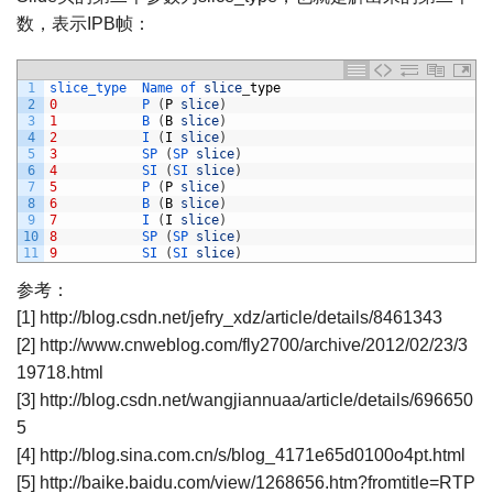
数，表示IPB帧：
1
slice_type  
Name 
of 
slice
_
type
2
0
P
(
P
slice
)
3
1
B
(
B
slice
)
4
2
I
(
I
slice
)
5
3
SP
(
SP 
slice
)
6
4
SI
(
SI 
slice
)
7
5
P
(
P
slice
)
8
6
B
(
B
slice
)
9
7
I
(
I
slice
)
10
8
SP
(
SP 
slice
)
11
9
SI
(
SI 
slice
)
参考：
[1] http://blog.csdn.net/jefry_xdz/article/details/8461343
[2] http://www.cnweblog.com/fly2700/archive/2012/02/23/3
19718.html
[3] http://blog.csdn.net/wangjiannuaa/article/details/696650
5
[4] http://blog.sina.com.cn/s/blog_4171e65d0100o4pt.html
[5] http://baike.baidu.com/view/1268656.htm?fromtitle=RTP