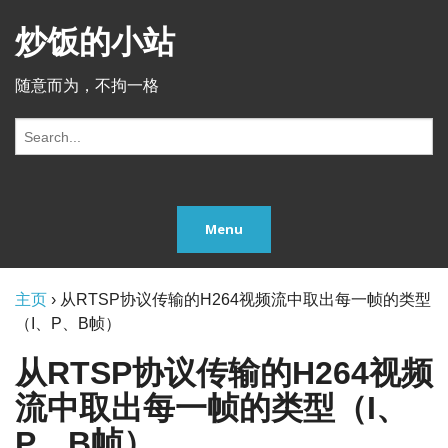
炒饭的小站
随意而为，不拘一格
S
e
a
r
c
Menu
h
f
o
r:
主页
›
从RTSP协议传输的H264视频流中取出每一帧的类型
（I、P、B帧）
从RTSP协议传输的H264视频
流中取出每一帧的类型（I、
P、B帧）