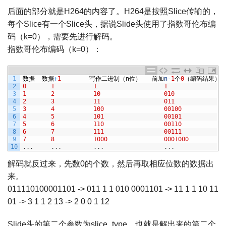
后面的部分就是H264的内容了。H264是按照Slice传输的，
每个Slice有一个Slice头，据说Slide头使用了指数哥伦布编
码（k=0），需要先进行解码。
指数哥伦布编码（k=0）：
1
数据
数据
+
1
写作二进制（
n
位）
前加
n
-
1
个
0
（编码结果）
2
0
1
1
1
3
1
2
10
010
4
2
3
11
011
5
3
4
100
00100
6
4
5
101
00101
7
5
6
110
00110
8
6
7
111
00111
9
7
8
1000
0001000
10
.
.
.
.
.
.
.
.
.
.
.
.
解码就反过来，先数0的个数，然后再取相应位数的数据出
来。
011110100001101 -> 011 1 1 010 0001101 -> 11 1 1 10 11
01 -> 3 1 1 2 13 -> 2 0 0 1 12
Slide头的第二个参数为slice_type，也就是解出来的第二个