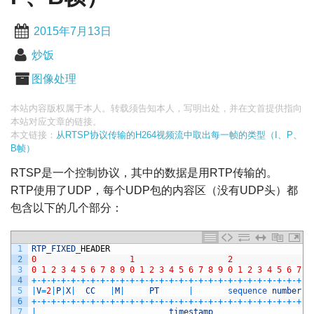
2015年7月13日
炒饭
图像处理
本站内容版权属于本人。转载须告知本人，写明出处，并在文首提供指向
本站对应文章的链接。
本文链接：
从RTSP协议传输的H264视频流中取出每一帧的类型（I、P、
B帧）
RTSP是一个控制协议，其中的数据是用RTP传输的。
RTP使用了UDP，每个UDP包的内容区（没有UDP头）都
包含以下的几个部分：
1
RTP_FIXED
_
HEADER
2
0
1
2
3
0
1
2
3
4
5
6
7
8
9
0
1
2
3
4
5
6
7
8
9
0
1
2
3
4
5
6
7
8
4
+
-
+
-
+
-
+
-
+
-
+
-
+
-
+
-
+
-
+
-
+
-
+
-
+
-
+
-
+
-
+
-
+
-
+
-
+
-
+
-
+
-
+
-
+
-
+
-
+
-
+
-
+
-
+
-
+
5
|
V
=
2
|
P
|
X
|
CC
|
M
|
PT
|
sequence 
number
6
+
-
+
-
+
-
+
-
+
-
+
-
+
-
+
-
+
-
+
-
+
-
+
-
+
-
+
-
+
-
+
-
+
-
+
-
+
-
+
-
+
-
+
-
+
-
+
-
+
-
+
-
+
-
+
-
+
7
|
timestamp