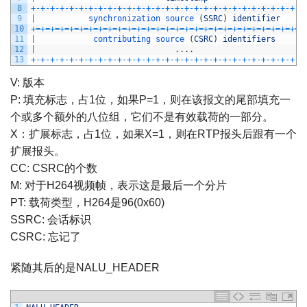
8
+
-
+
-
+
-
+
-
+
-
+
-
+
-
+
-
+
-
+
-
+
-
+
-
+
-
+
-
+
-
+
-
+
-
+
-
+
-
+
-
+
-
+
-
+
-
+
-
+
-
+
-
+
-
+
-
+
9
|
synchronization 
source
(
SSRC
)
identifier
10
+=
+=
+=
+=
+=
+=
+=
+=
+=
+=
+=
+=
+=
+=
+=
+=
+=
+=
+=
+=
+=
+=
+=
+=
+=
+=
+=
+=
+
11
|
contributing 
source
(
CSRC
)
identifiers
12
|
.
.
.
.
13
+
-
+
-
+
-
+
-
+
-
+
-
+
-
+
-
+
-
+
-
+
-
+
-
+
-
+
-
+
-
+
-
+
-
+
-
+
-
+
-
+
-
+
-
+
-
+
-
+
-
+
-
+
-
+
-
+
V: 版本
P: 填充标志，占1位，如果P=1，则在该报文的尾部填充一
个或多个额外的八位组，它们不是有效载荷的一部分。
X：扩展标志，占1位，如果X=1，则在RTP报头后跟有一个
扩展报头。
CC: CSRC的个数
M: 对于H264视频帧，表示这是最后一个分片
PT: 载荷类型，H264是96(0x60)
SSRC: 会话标识
CSRC: 忘记了
紧随其后的是NALU_HEADER