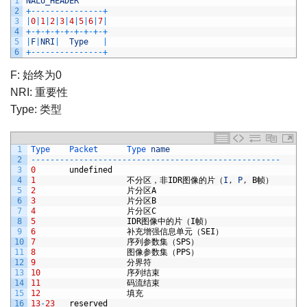
1
NALU_HEADER
2
+
--
--
--
--
--
--
--
-
+
3
|
0
|
1
|
2
|
3
|
4
|
5
|
6
|
7
|
4
+
-
+
-
+
-
+
-
+
-
+
-
+
-
+
-
+
5
|
F
|
NRI
|
Type
|
6
+
--
--
--
--
--
--
--
-
+
F: 始终为0
NRI: 重要性
Type: 类型
1
Type    
Packet      
Type 
name
2
--
--
--
--
--
--
--
--
--
--
--
--
--
--
--
--
--
--
--
--
--
--
--
--
--
--
3
0
undefined
4
1
不分区，非
IDR
图像的片（
I
,
P
,
B
帧）
5
2
片分区
A
6
3
片分区
B
7
4
片分区
C
8
5
IDR
图像中的片（
I
帧）
9
6
补充增强信息单元（
SEI
）
10
7
序列参数集（
SPS
）
11
8
图像参数集（
PPS
）
12
9
分界符
13
10
序列结束
14
11
码流结束
15
12
填充
16
13
-
23
reserved