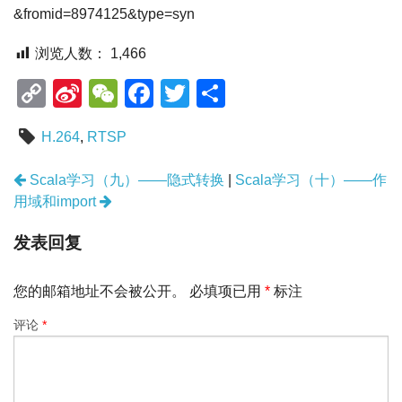
&fromid=8974125&type=syn
浏览人数：
1,466
C
Si
W
F
T
分
o
n
e
a
wi
享
H.264
,
RTSP
p
a
C
c
tt
y
W
h
e
er
文
Scala学习（九）——隐式转换
|
Scala学习（十）——作
章
Li
ei
at
b
用域和import
导
n
b
o
航
发表回复
k
o
o
k
您的邮箱地址不会被公开。
必填项已用
*
标注
评论
*