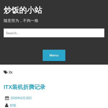
炒饭的小站
随意而为，不拘一格
S
e
a
r
c
Menu
h
f
o
r:
itx
ITX装机折腾记录
2020年6月18日
炒饭