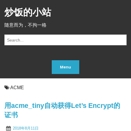
炒饭的小站
随意而为，不拘一格
S
e
a
r
c
Menu
h
f
o
r:
ACME
用acme_tiny自动获得Let’s Encrypt的
证书
2018年8月11日