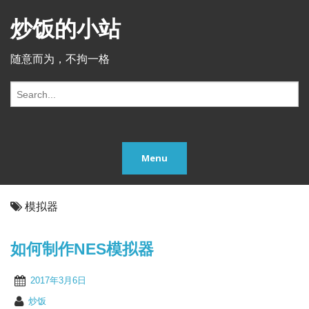
炒饭的小站
随意而为，不拘一格
S
e
a
r
c
Menu
h
f
o
r:
模拟器
如何制作NES模拟器
2017年3月6日
炒饭