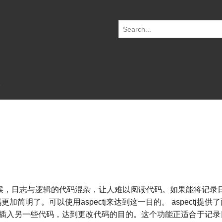
S
e
a
r
c
h
f
o
r:
候，日志与逻辑的代码混杂，让人难以阅读代码。如果能将记录
明了。可以使用aspectj来达到这一目的。 aspectj提供
上插入另一些代码，达到更改代码的目的。这个功能正适合于记录