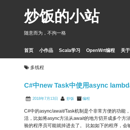
炒饭的小站
随意而为，不拘一格
首页
小作品
Scala学习
OpenWrt编程
关于
多线程
C#中new Task中使用async lam
2018年7月13日
炒饭
编程
C#中的async/await/Task机制是个非常
活，比如将async方法从await的地方切开成
验的程序员可能就掉进去了。 比如如下的程序，会