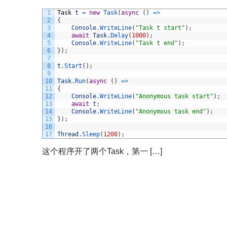
1
Task
t
=
new
Task
(
async
(
)
=
>
2
{
3
Console
.
WriteLine
(
"Task t start"
)
;
4
await
Task
.
Delay
(
1000
)
;
5
Console
.
WriteLine
(
"Task t end"
)
;
6
}
)
;
7
8
t
.
Start
(
)
;
9
10
Task
.
Run
(
async
(
)
=
>
11
{
12
Console
.
WriteLine
(
"Anonymous task start"
)
;
13
await
t
;
14
Console
.
WriteLine
(
"Anonymous task end"
)
;
15
}
)
;
16
17
Thread
.
Sleep
(
1200
)
;
这个程序开了两个Task，第一 […]