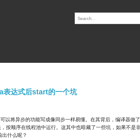
S
e
a
r
c
h
f
o
r:
bda表达式后start的一个坑
方便的功能，可以将异步的功能写成像同步一样易懂。在其背后，编译器做
多个方法，按顺序在线程池中运行。这其中也暗藏了一些坑，如果不是
输出什么呢？